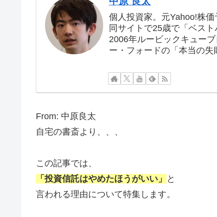
中原 良太
個人投資家。元Yahoo!株
同サイトで25歳で「ベス
2006年ルービックキュー
ー・フォードの「本当の失
From: 中原良太
自宅の書斎より、、、
この記事では、
「投資信託はやめたほうがいい」
と
言われる理由について特集します。