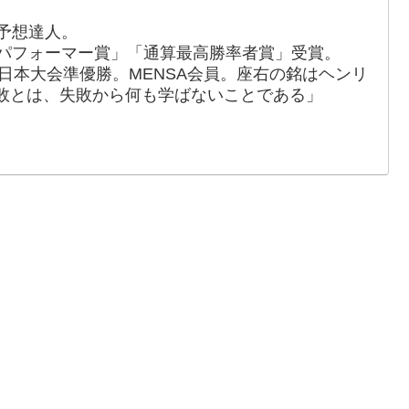
価予想達人。
トパフォーマー賞」「通算最高勝率者賞」受賞。
ブ日本大会準優勝。MENSA会員。座右の銘はヘンリ
敗とは、失敗から何も学ばないことである」