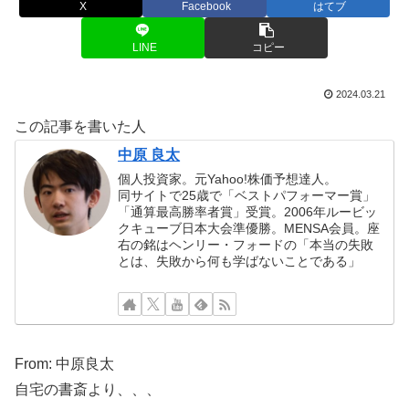
X
Facebook
はてブ
LINE
コピー
2024.03.21
この記事を書いた人
中原 良太
個人投資家。元Yahoo!株価予想達人。
同サイトで25歳で「ベストパフォーマー賞」
「通算最高勝率者賞」受賞。2006年ルービッ
クキューブ日本大会準優勝。MENSA会員。座
右の銘はヘンリー・フォードの「本当の失敗
とは、失敗から何も学ばないことである」
From: 中原良太
自宅の書斎より、、、