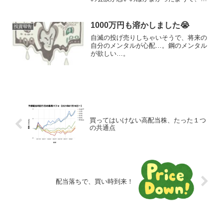
感した買いが入ったようです。日経には
先週末にまた暴落サインが点灯していま
したが、息継ぎできましたね。
1000万円も溶かしました😭
投資報告
自滅の投げ売りしちゃいそうで、将来の
自分のメンタルが心配…。鋼のメンタル
が欲しい…。
買ってはいけない高配当株、たった１つ
の共通点
配当落ちで、買い時到来！