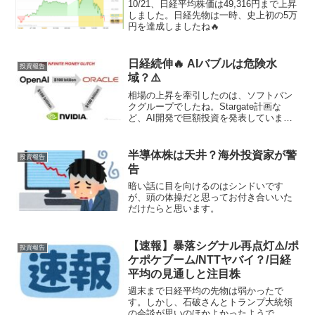
10/21、日経平均株価は49,316円まで上昇
しました。日経先物は一時、史上初の5万
円を達成しましたね🔥
日経続伸🔥 AIバブルは危険水
投資報告
域？⚠️
相場の上昇を牽引したのは、ソフトバン
クグループでしたね。Stargate計画な
ど、AI開発で巨額投資を発表しています
が、それが好感されているんだと思いま
す。
半導体株は天井？海外投資家が警
投資報告
告
暗い話に目を向けるのはシンドいです
が、頭の体操だと思ってお付き合いいた
だけたらと思います。
【速報】暴落シグナル再点灯⚠️/ポ
投資報告
ケポケブーム/NTTヤバイ？/日経
平均の見通しと注目株
週末まで日経平均の先物は弱かったで
す。しかし、石破さんとトランプ大統領
の会談が思いのほかよかったようで、好