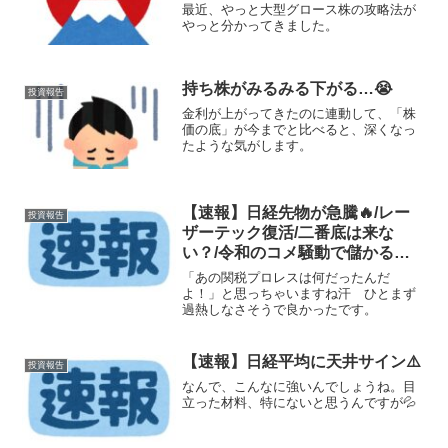
最近、やっと大型グロース株の攻略法が
やっと分かってきました。
持ち株がみるみる下がる…😭
投資報告
金利が上がってきたのに連動して、「株
価の底」が今までと比べると、深くなっ
たような気がします。
【速報】日経先物が急騰🔥/レー
投資報告
ザーテック復活/二番底は来な
い？/令和のコメ騒動で儲かる株/
想定レンジ/いま注目の株
「あの関税プロレスは何だったんだ
よ！」と思っちゃいますね汗 ひとまず
過熱しなさそうで良かったです。
【速報】日経平均に天井サイン⚠️
投資報告
なんで、こんなに強いんでしょうね。目
立った材料、特にないと思うんですが💦