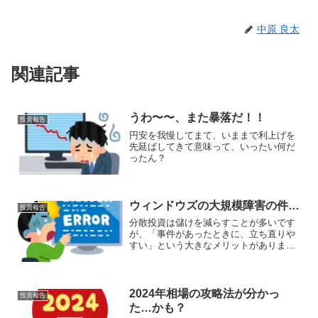
中原 良太
関連記事
うわ〜〜、また暴落だ！！
投資報告
円安を我慢してまて、いままで利上げを
先延ばしてきて意味って、いったい何だ
ったん？
ウィンドウズの大規模障害の件…
投資報告
分散投資は儲けを減らすことが多いです
が、「事件があったときに、立ち直りや
すい」という大きなメリットがありま
す。
2024年相場の攻略法が分かっ
投資報告
た…かも？