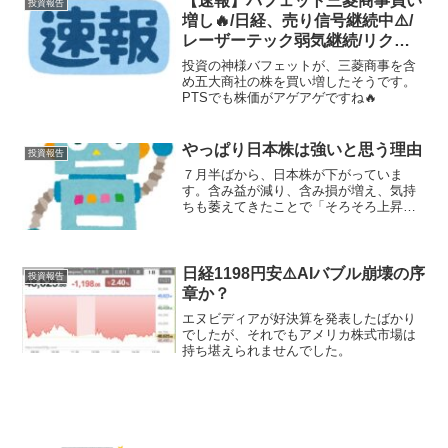
【速報】バフェット三菱商事買い
投資報告
増し🔥/日経、売り信号継続中⚠️/
レーザーテック弱気継続/リクル
ート急落/バフェットイナゴの有
投資の神様バフェットが、三菱商事を含
効性
め五大商社の株を買い増したそうです。
PTSでも株価がアゲアゲですね🔥
やっぱり日本株は強いと思う理由
投資報告
７月半ばから、日本株が下がっていま
す。含み益が減り、含み損が増え、気持
ちも萎えてきたことで「そろそろ上昇相
場も終わったかな？」と弱気に傾いてる
方も出てきたんじゃないでしょうか。
日経1198円安⚠️AIバブル崩壊の序
投資報告
章か？
エヌビディアが好決算を発表したばかり
でしたが、それでもアメリカ株式市場は
持ち堪えられませんでした。