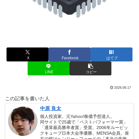
X
Facebook
はてブ
LINE
コピー
2026.06.17
この記事を書いた人
中原 良太
個人投資家。元Yahoo!株価予想達人。
同サイトで25歳で「ベストパフォーマー賞」
「通算最高勝率者賞」受賞。2006年ルービッ
クキューブ日本大会準優勝。MENSA会員。座
右の銘はヘンリー・フォードの「本当の失敗