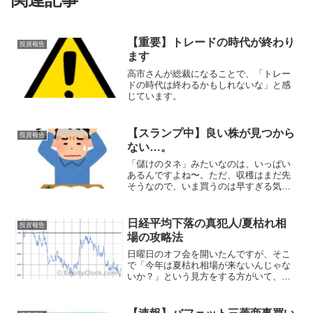
【重要】トレードの時代が終わり
投資報告
ます
高市さんが総裁になることで、「トレー
ドの時代は終わるかもしれないな」と感
じています。
【スランプ中】良い株が見つから
投資報告
ない…。
「儲けのタネ」みたいなのは、いっぱい
あるんですよね〜。ただ、収穫はまだ先
そうなので、いま買うのは早すぎる気が
して「儲かりそうだけれども、いまじゃ
ないよな〜〜」
日経平均下落の真犯人/夏枯れ相
投資報告
場の攻略法
日曜日のオフ会を開いたんですが、そこ
で「今年は夏枯れ相場が来ないんじゃな
いか？」という見方をする方がいて、な
るほどなーと思いました👀