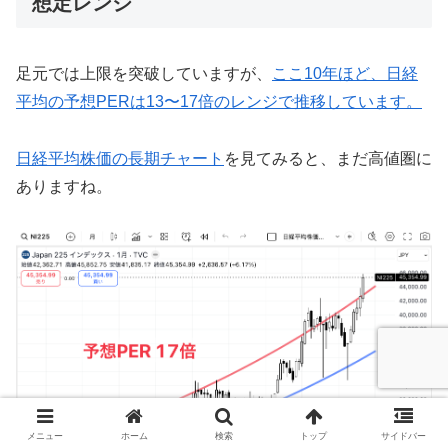
想定レンジ
足元では上限を突破していますが、
ここ10年ほど、日経
平均の予想PERは13〜17倍のレンジで推移しています。
日経平均株価の長期チャート
を見てみると、まだ高値圏に
ありますね。
メニュー
ホーム
検索
トップ
サイドバー