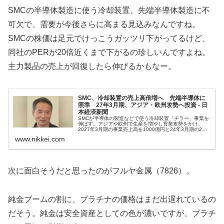
SMCの半導体製造に使う冷却装置、先端半導体製造に不
可欠で、需要が今後さらに高まる見込みなんですね。
SMCの株価は足元でけっこうガッツリ下がってるけど、
同社のPERが20倍近くまで下がるの珍しいんですよね。
主力製品の売上が回復したら伸びるかもなー。
SMC、冷却装置の売上高倍増へ 先端半導体に
照準 27年3月期、アジア・欧州攻勢へ投資 - 日
本経済新聞
SMCが半導体の製造などで使う冷却装置「チラー」事業を
伸ばす。アジアや欧州で生産を増やし営業攻勢をかけ、
2027年3月期の事業売上高を1000億円と24年3月期の2倍
に増やす。全体の売上高に占める比率は約1割に上がる。
www.nikkei.com
チラーは回路の微細化が...
次に面白そうだと思ったのがフルヤ金属（7826）。
純金ブームの割に、プラチナの価格はまだ出遅れているの
だそう。純金は安全資産としての色が濃いですが、プラチ