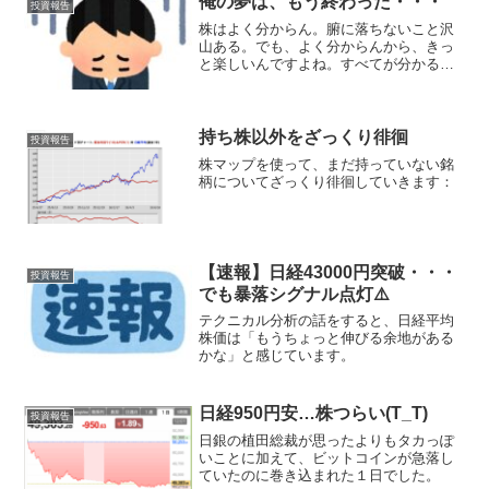
俺の夢は、もう終わった・・・
投資報告
株はよく分からん。腑に落ちないこと沢
山ある。でも、よく分からんから、きっ
と楽しいんですよね。すべてが分かるこ
とは一生ないだろうけれど、もし分かる
のであれば、きっと退屈になってしまう
のでしょう。
持ち株以外をざっくり徘徊
投資報告
株マップを使って、まだ持っていない銘
柄についてざっくり徘徊していきます：
【速報】日経43000円突破・・・
投資報告
でも暴落シグナル点灯⚠️
テクニカル分析の話をすると、日経平均
株価は「もうちょっと伸びる余地がある
かな」と感じています。
日経950円安…株つらい(T_T)
投資報告
日銀の植田総裁が思ったよりもタカっぽ
いことに加えて、ビットコインが急落し
ていたのに巻き込まれた１日でした。