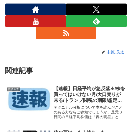
中原 良太
関連記事
【速報】日経平均が急反落⚠️/株を
投資報告
買ってはいけない月/大口売りが
来る/トランプ関税の期限/想定レ
ンジ/いま注目している株
テクニカル分析について本を読んだこと
のある方ならご存知でしょうが、足元３
日間の日経平均株価は「宵の明星」とい
うチャートパターンです。