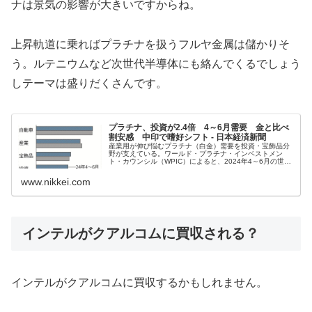
ナは景気の影響が大きいですからね。
上昇軌道に乗ればプラチナを扱うフルヤ金属は儲かりそ
う。ルテニウムなど次世代半導体にも絡んでくるでしょう
しテーマは盛りだくさんです。
プラチナ、投資が2.4倍 4～6月需要 金と比べ
割安感 中印で嗜好シフト - 日本経済新聞
産業用が伸び悩むプラチナ（白金）需要を投資・宝飾品分
野が支えている。ワールド・プラチナ・インベストメン
ト・カウンシル（WPIC）によると、2024年4～6月の世界
の投資需要は前年同期の2倍以上。宝飾品も増加傾向だ。
歴史的高値で推移する金（ゴ...
www.nikkei.com
インテルがクアルコムに買収される？
インテルがクアルコムに買収するかもしれません。