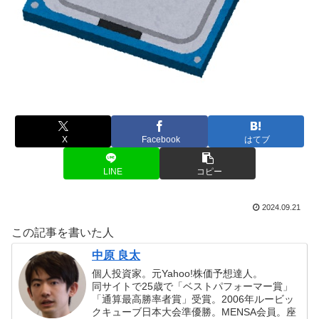
X
Facebook
はてブ
LINE
コピー
2024.09.21
この記事を書いた人
中原 良太
個人投資家。元Yahoo!株価予想達人。
同サイトで25歳で「ベストパフォーマー賞」
「通算最高勝率者賞」受賞。2006年ルービッ
クキューブ日本大会準優勝。MENSA会員。座