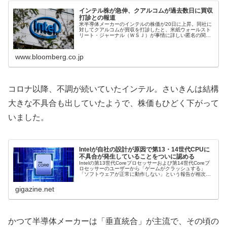
インテル株が急伸、クアルコムが過去数日に買収
打診との報道
米半導体メーカーのインテルの株価が20日に上昇。同社に
対してクアルコムが買収を打診したと、米紙ウォールスト
リート・ジャーナル（ＷＳＪ）が事情に詳しい匿名の関係
者を引用して報じた。実際に買収提案となれば、半導体業
界では記録的な規模となる可能性...
www.bloomberg.co.jp
コロナ以降、不調が続いていたインテル。さいきんは結構
大きな不具合も出していたようで、株価もひどく下がって
いました。
Intelが自社の設計が原因で第13・14世代CPUに
不具合が発生していることをついに認める
Intelの第13世代Coreプロセッサーおよび第14世代Coreプ
ロセッサーのユーザーから「ゲームがクラッシュする」
「ソフトウェアが正常に動作しない」という報告が相次い
で寄せられていた件について、Intelが「自社のマイクロコ
ードに原因が...
gigazine.net
かつて半導体メーカーは「垂直統合」が主流で、その頃の