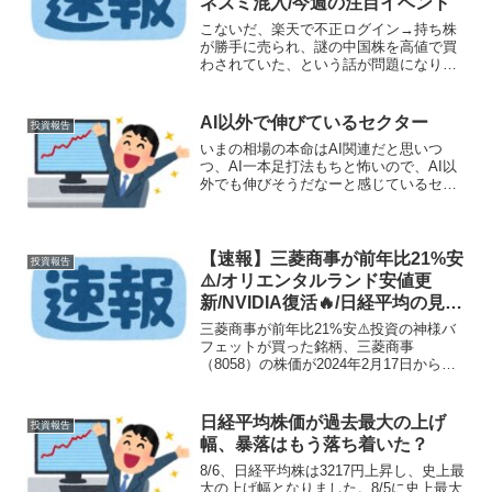
ネズミ混入/今週の注目イベント
こないだ、楽天で不正ログイン→持ち株
が勝手に売られ、謎の中国株を高値で買
わされていた、という話が問題になりま
した。
AI以外で伸びているセクター
投資報告
いまの相場の本命はAI関連だと思いつ
つ、AI一本足打法もちと怖いので、AI以
外でも伸びそうだなーと感じているセク
ターをいくつか。
【速報】三菱商事が前年比21%安
投資報告
⚠️/オリエンタルランド安値更
新/NVIDIA復活🔥/日経平均の見通
しと注目株
三菱商事が前年比21%安⚠️投資の神様バ
フェットが買った銘柄、三菱商事
（8058）の株価が2024年2月17日から
2025年2月17日までで21%も下がってい
ます。NISAで買っている方も多いと思い
ますが、こんだけ下がると「大丈夫かい
日経平均株価が過去最大の上げ
投資報告
な？」...
幅、暴落はもう落ち着いた？
8/6、日経平均株は3217円上昇し、史上最
大の上げ幅となりました。8/5に史上最大