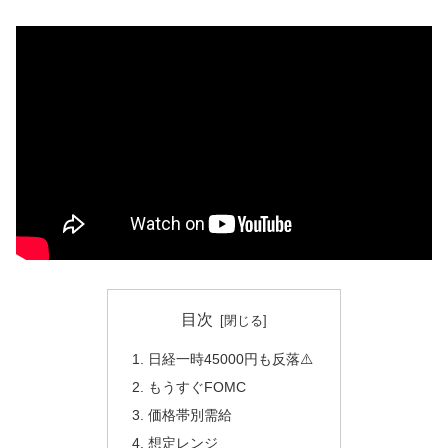
目次
日経一時45000円も反落⚠️
もうすぐFOMC
価格帯別需給
想定レンジ