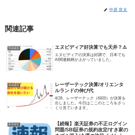
中原 良太
関連記事
エヌビディア好決算でも天井？⚠️
投資報告
エヌビディアの決算は好調で、日本でも
AI関連銘柄が上がっていました。
レーザーテック決算/オリエンタ
投資報告
ルランドの伸び代
4/28、レーザーテック（6920）が決算を
出しました。今日はここのところをざっ
くり見ていきます。
【続報】楽天証券の不正ログイン
投資報告
問題/SBI証券の規約改定/すき家の