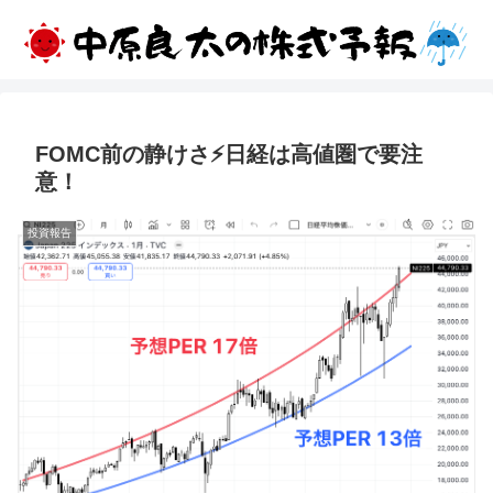
FOMC前の静けさ⚡日経は高値圏で要注
意！
投資報告