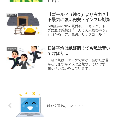
します。
【ゴールド（純金）より有力？】
投資報告
不景気に強い円安・インフレ対策
SBI証券のNISA買付額ランキング。トッ
プに並ぶ銘柄は「うんうん人気なやつ」
と分かる一方、先週バリックゴールドが
急にランクインしてて、めっちゃおもし
ろ！と思った。
日経平均は絶好調！でも私は置い
投資報告
てけぼり…
日経平均はアゲアゲですが、あなたは儲
かってますか？僕は全然ついていけず、
歯がゆい思いをしています。
はやく買わないと・・・！