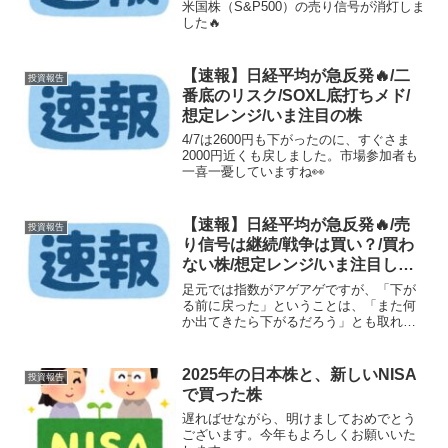
米国株（S&P500）の売り信号が消灯しま
した🔥
【速報】日経平均が急反発🔥/二
投資報告
番底のリスク/SOXL底打ちメド/
想定レンジ/いま注目の株
4/7は2600円も下がったのに、すぐさま
2000円近くも戻しました。市場参加者も
一喜一憂していますね👀
【速報】日経平均が急反発🔥/売
投資報告
り信号は継続/戦争は買い？/買わ
ない株/想定レンジ/いま注目して
いる株
足元では指数がアゲアゲですが、「下が
る前に戻った」ということは、「また何
か出てきたら下がるだろう」とも取れる
ので、浮かれすぎないように気をつけな
いとですね💦
2025年の日本株と、新しいNISA
投資報告
で買った株
遅ればせながら、明けましておめでとう
ございます。今年もよろしくお願いいた