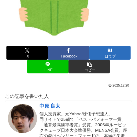
X
Facebook
はてブ
LINE
コピー
2025.12.20
この記事を書いた人
中原 良太
個人投資家。元Yahoo!株価予想達人。
同サイトで25歳で「ベストパフォーマー賞」
「通算最高勝率者賞」受賞。2006年ルービッ
クキューブ日本大会準優勝。MENSA会員。座
右の銘はヘンリー・フォードの「本当の失敗