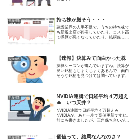
持ち株が厳そう・・・
投資報告
建設業界の人手不足で、うちの持ち株で
も新規出店が停滞していたり、コスト高
で採算が悪くなっていたり、結構厳しそ
うなんですよね〜。
【速報】決算みて面白かった株
投資報告
決算シーズンが進んでいますね。決算が
良い銘柄もちょくちょくあるんで、面白
そうな銘柄を見つけては調べています。
NVIDIA連騰で日経平均４万超え
投資報告
🔥 いつ天井？
NVIDIA連騰で日経平均４万超え🔥
NVIDIAが、あと一歩で高値更新ですね。
前にも書きましたが、三角保ち合いが上
放れになったときは強めの買い信号で
す。持論ですが、ボラが小さくなること
でリバランスの売りが入りにくいからだ
価値って、結局なんなのさ？
投資報告