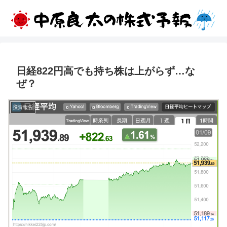
日経822円高でも持ち株は上がらず…な
ぜ？
投資報告