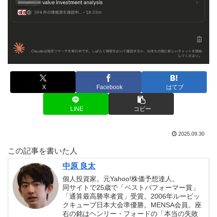
X
Facebook
はてブ
LINE
コピー
2025.09.30
この記事を書いた人
中原 良太
個人投資家。元Yahoo!株価予想達人。
同サイトで25歳で「ベストパフォーマー賞」
「通算最高勝率者賞」受賞。2006年ルービッ
クキューブ日本大会準優勝。MENSA会員。座
右の銘はヘンリー・フォードの「本当の失敗