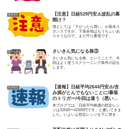
【注意】日経529円安⚠️波乱の幕
投資報告
開け？
僕としては「下がったら買い」が基本ス
タンスですが、下落余地はもうちょいあ
りそうなので、まだ守り重視です。
さいきん気になる株③
投資報告
さいきん気になる株、ということで、今
回はよく使うスクリーニング条件の話を
します。
【速報】日経平均2644円安⚠️/含
投資報告
み損がとんでもないことに/暴落
のトリガー/今回は違う（悪い意
味で）/待ってれば株価は戻る？
本ブログでは「日経平均株価の想定レン
ジは32500〜42500円です」と書いてきま
した。いよいよ想定レンジを下に突き抜
けましたね。