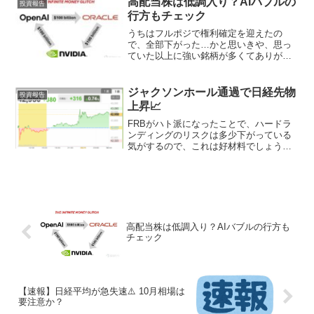
高配当株は低調入り？AIバブルの
投資報告
行方もチェック
うちはフルポジで権利確定を迎えたの
で、全部下がった…かと思いきや、思っ
ていた以上に強い銘柄が多くてありがた
いです👀
ジャクソンホール通過で日経先物
投資報告
上昇📈
FRBがハト派になったことで、ハードラ
ンディングのリスクは多少下がっている
気がするので、これは好材料でしょう
ね。
高配当株は低調入り？AIバブルの行方も
チェック
【速報】日経平均が急失速⚠️ 10月相場は
要注意か？