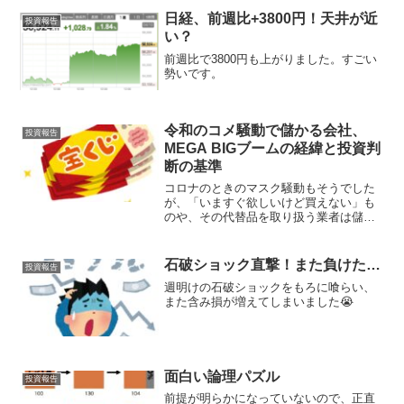
日経、前週比+3800円！天井が近
投資報告
い？
前週比で3800円も上がりました。すごい
勢いです。
令和のコメ騒動で儲かる会社、
投資報告
MEGA BIGブームの経緯と投資判
断の基準
コロナのときのマスク騒動もそうでした
が、「いますぐ欲しいけど買えない」も
のや、その代替品を取り扱う業者は儲か
りますね。
石破ショック直撃！また負けた…
投資報告
週明けの石破ショックをもろに喰らい、
また含み損が増えてしまいました😭
面白い論理パズル
投資報告
前提が明らかになっていないので、正直