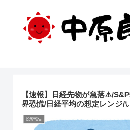
【速報】日経先物が急落⚠️/S&
界恐慌/日経平均の想定レンジ/
投資報告