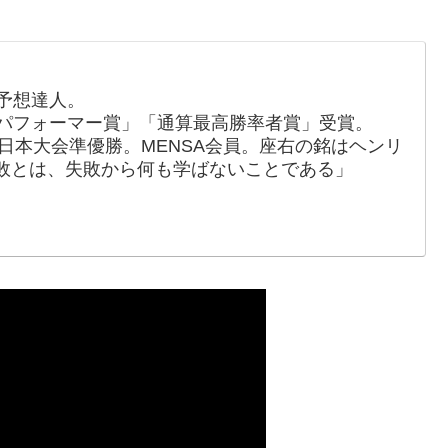
価予想達人。
トパフォーマー賞」「通算最高勝率者賞」受賞。
ブ日本大会準優勝。MENSA会員。座右の銘はヘンリ
敗とは、失敗から何も学ばないことである」