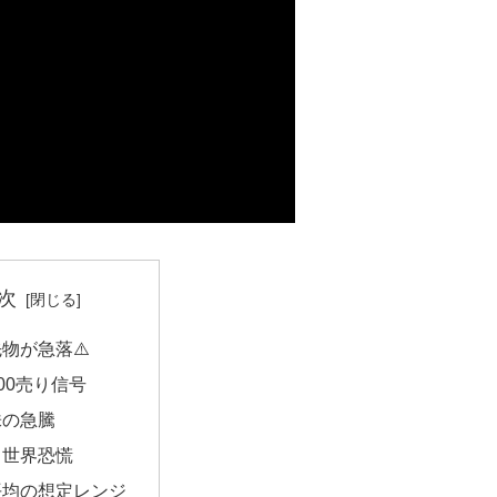
次
物が急落⚠️
500売り信号
株の急騰
と世界恐慌
平均の想定レンジ