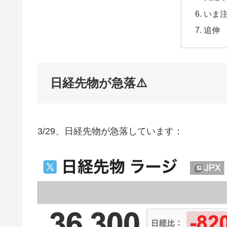
いま
追伸
日経先物が急落⚠️
3/29、日経先物が急落しています：