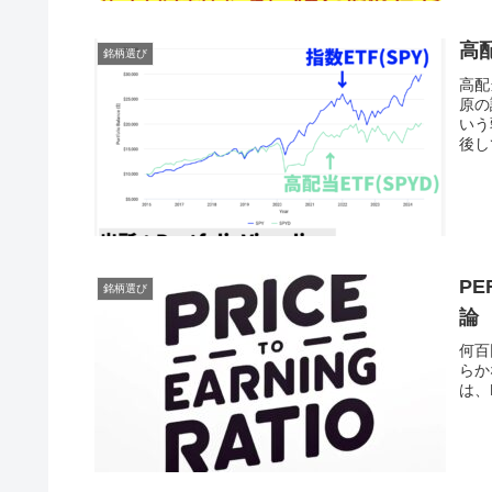
高
銘柄選び
高配
原の
いう
後し
P
銘柄選び
論
何百
らか
は、