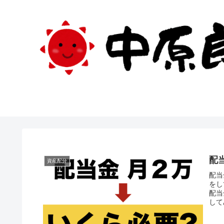
配
資産配分
配当
をし
配当
して