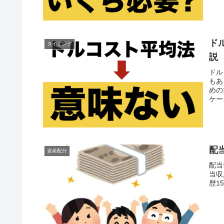
ド
タイミング
説
ドル
もあ
めの
ケー
配
資産配分
配当
当収
歴1