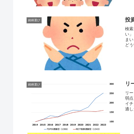
投
銘柄選び
検索
い」
まい
どう
リ
銘柄選び
リー
弱点
イチ
適し